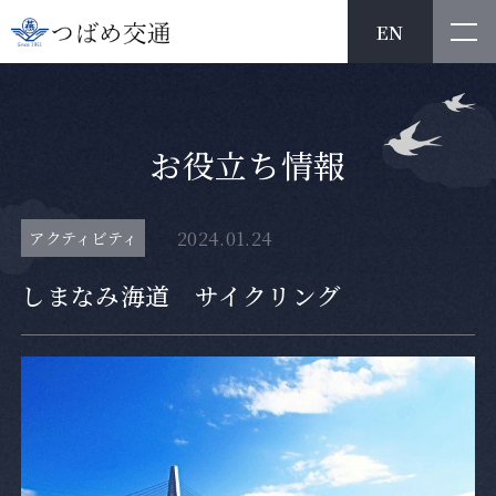
EN
お
役
立
ち
情
報
2024.01.24
アクティビティ
しまなみ海道 サイクリング