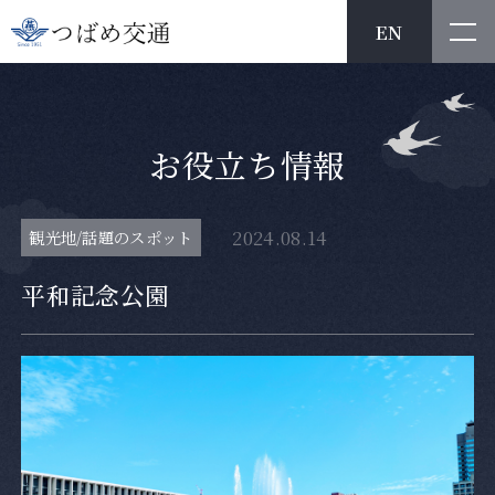
EN
お
役
立
ち
情
報
2024.08.14
観光地/話題のスポット
平和記念公園