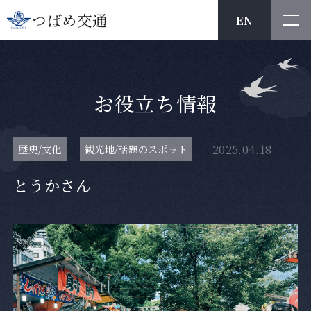
EN
お
役
立
ち
情
報
2025.04.18
歴史/文化
観光地/話題のスポット
とうかさん